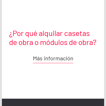
¿Por qué alquilar casetas
de obra o módulos de obra?
En LoxamHune, ofrecemos alquiler de casetas
Más información
de obra y módulos modulares de alta calidad,
ideales para todo tipo de proyectos de
construcción, obras industriales o eventos
temporales. Nuestras
construcciones
modulares están diseñadas para adaptarse a
cualquier tipo de instalación, y
son la solución
perfecta para aquellos que buscan espacios
funcionales y versátiles que se ajusten a sus
necesidades.