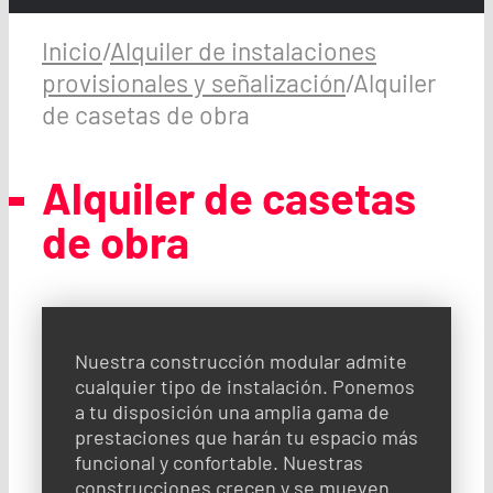
Inicio
/
Alquiler de instalaciones
provisionales y señalización
/
Alquiler
de casetas de obra
Alquiler de casetas
de obra
Nuestra construcción modular admite
cualquier tipo de instalación. Ponemos
a tu disposición una amplia gama de
prestaciones que harán tu espacio más
funcional y confortable. Nuestras
construcciones crecen y se mueven