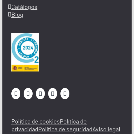
pesados.
Catálogos
Blog
1. Dumpers y excavadoras
Nuestros
dumpers
están diseñados para
facilitar el transporte de materiales en
terrenos complicados. Con distintas
capacidades de carga y funciones avanzadas,
los dumpers de LoxamHune son la opción ideal
para
movimientos de tierra
y el traslado de
materiales en cualquier tipo de obra.
2. Compresores y Martillos Neumáticos
Los
compresores y martillos neumáticos
que
alquilamos en LoxamHune son esenciales para
Política de cookies
Política de
trabajos de demolición y perforación. Equipos
privacidad
Política de seguridad
Aviso legal
potentes, eficientes y fáciles de usar que