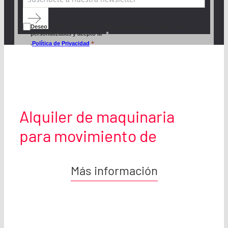
Deseo recibir novedades, ofertas exclusivas y promociones
personalizadas y acepto
la
*
.
Política de Privacidad
Alquiler de maquinaria
para movimiento de
tierras, demolición y
Más información
compactación
Ofrecemos el
alquiler de maquinaria de
primeras marcas
para todo tipo de trabajos de
movimiento de tierras, demolición y