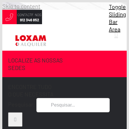
Skip to content
Toggle
Sliding
Bar
Area
LOCALIZE AS NOSSAS
SEDES
ENCONTRE TUDO
O QUE NECESSITA
Pesquisar: