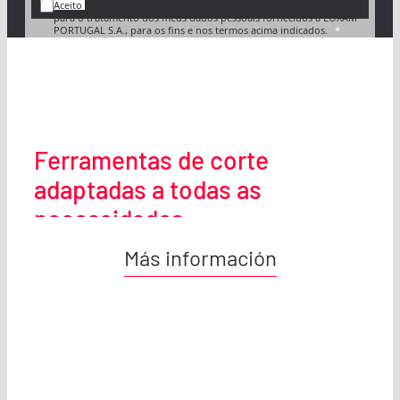
Aceito as condições de privacidade e dou o meu consentimento
para o tratamento dos meus dados pessoais fornecidos à LOXAM
PORTUGAL S.A., para os fins e nos termos acima indicados.
Ferramentas de corte
adaptadas a todas as
necessidades
Más información
Temos equipamentos de corte para diferentes
aplicações e materiais, desde madeira e metal
até cerâmica e betão. As nossas máquinas
foram criadas para realizar cortes limpos e
precisos, inclusive nos ambientes de trabalho
mais exigentes.