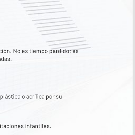
ación. No es tiempo perdido; es
adas.
lástica o acrílica por su
itaciones infantiles.