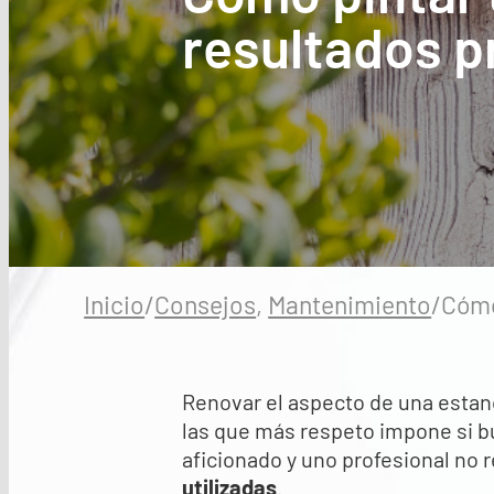
resultados p
Inicio
/
Consejos
,
Mantenimiento
/
Cómo
Renovar el aspecto de una estan
las que más respeto impone si b
aficionado y uno profesional no r
utilizadas
.