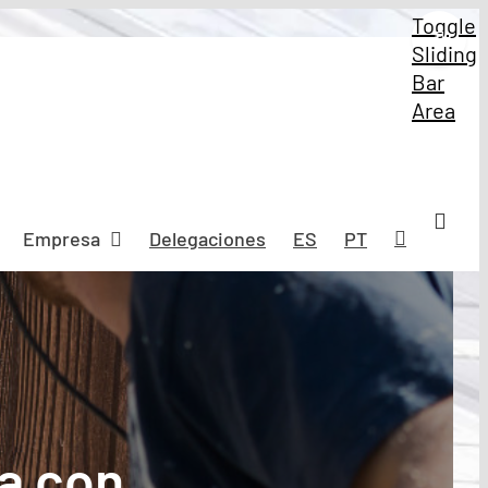
Toggle
Sliding
Bar
Area
Empresa
Delegaciones
ES
PT
sa con