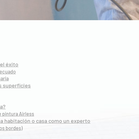
el éxito
adecuado
aria
s superficies
ra?
 pintura Airless
na habitación o casa como un experto
los bordes)