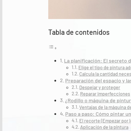
Tabla de contenidos
La planificación: El secreto d
Elige el tipo de pintura 
Calcula la cantidad neces
Preparación del espacio y la
Despejar y proteger
Reparar imperfecciones
¿Rodillo o máquina de pintu
Ventajas de la máquina de
Paso a paso: Cómo pintar u
El recorte (Empezar por 
Aplicación de la pintura