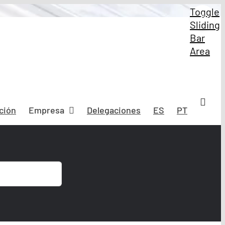
Toggle
Sliding
Bar
Area
ción
Empresa
Delegaciones
ES
PT