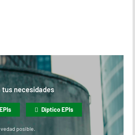
a tus necesidades
EPIs
Díptico EPIs
evedad posible.