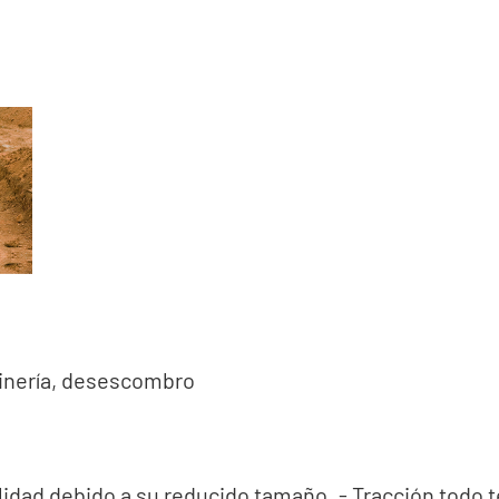
dinería, desescombro
ilidad debido a su reducido tamaño. - Tracción todo te