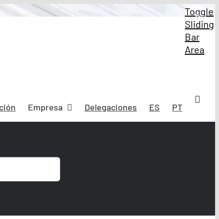
Toggle
Sliding
Bar
Area
ción
Empresa
Delegaciones
ES
PT