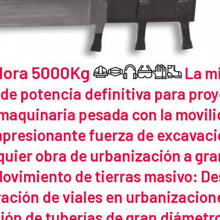
dora 5000Kg
La m
d de potencia definitiva para pro
 maquinaria pesada con la movil
presionante fuerza de excavació
lquier obra de urbanización a gra
 Movimiento de tierras masivo: D
ación de viales en urbanizacion
ción de tuberías de gran diámetr