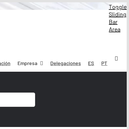
Toggle
Sliding
Bar
Area
ación
Empresa
Delegaciones
ES
PT