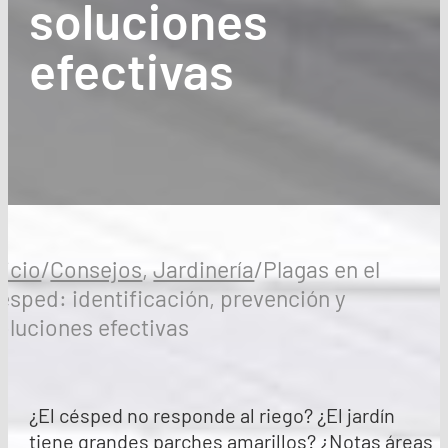
soluciones
efectivas
nicio
/
Consejos
,
Jardinería
/
Plagas en el
ésped: identificación, prevención y
oluciones efectivas
¿El césped no responde al riego? ¿El jardín
tiene grandes parches amarillos? ¿Notas áreas