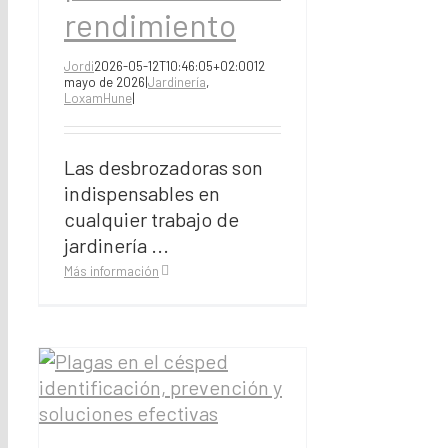
rendimiento
Jordi
2026-05-12T10:46:05+02:00
12
mayo de 2026
|
Jardinería
,
LoxamHune
|
Las desbrozadoras son
indispensables en
cualquier trabajo de
jardinería ...
Más información