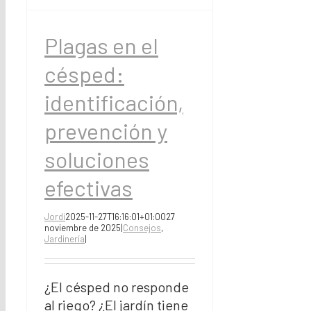
Plagas en el
césped:
identificación,
prevención y
soluciones
efectivas
Jordi
2025-11-27T16:16:01+01:00
27
noviembre de 2025
|
Consejos
,
Jardinería
|
¿El césped no responde
al riego? ¿El jardín tiene